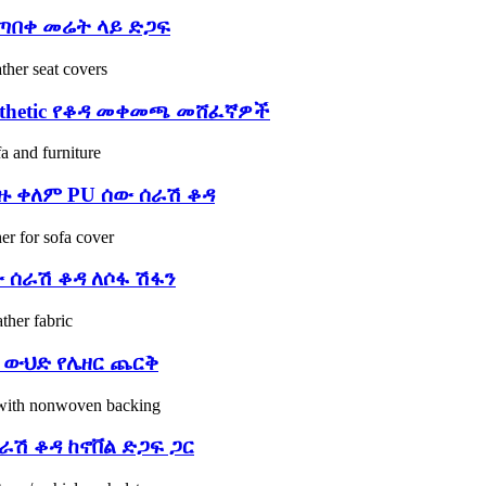
የተጣበቀ መሬት ላይ ድጋፍ
ynthetic የቆዳ መቀመጫ መሸፈኛዎች
ዙ ቀለም PU ሰው ሰራሽ ቆዳ
ው ሰራሽ ቆዳ ለሶፋ ሽፋን
 ውህድ የሌዘር ጨርቅ
ራሽ ቆዳ ከኖቨል ድጋፍ ጋር