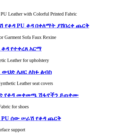
ሽ የቆዳ PU ቆዳ በቀለማት ያሸበረቀ ጨርቅ
U ቆዳ የተቀረጸ አርማ
 ውህድ ሌዘር ለክፉ ልብስ
ውህድ የቆዳ መቀመጫ ሽፋኖችን ይጠቀሙ
 PU ሰው ሠራሽ የቆዳ ጨርቅ