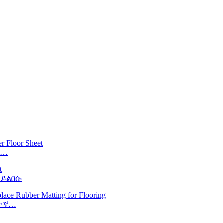
ማ…
 ይልበሱ
ራተኛ…