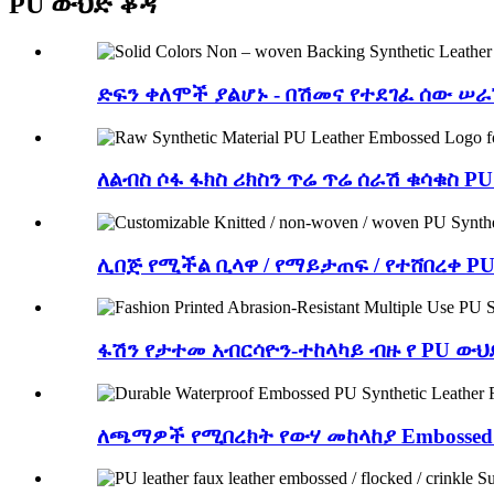
PU ውህድ ቆዳ
ድፍን ቀለሞች ያልሆኑ - በሽመና የተደገፈ ሰው ሠራ
ለልብስ ሶፋ ፋክስ ሪክስን ጥሬ ጥሬ ሰራሽ ቁሳቁስ P
ሊበጅ የሚችል ቢላዋ / የማይታጠፍ / የተሸበረቀ PU
ፋሽን የታተመ አብርሳዮን-ተከላካይ ብዙ የ PU 
ለጫማዎች የሚበረክት የውሃ መከላከያ Embossed