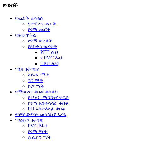
ምድቦች
የጨርቅ ቁሳቁስ
ኒዮፕሪን ጨርቅ
የጎማ ጨርቅ
የሉህ ጥቅል
የጎማ ወረቀት
የላስቲክ ወረቀት
PET ሉህ
የ PVC ሉህ
TPU ሉህ
ሚክ በትግበራ
አይጤ ማቲ
በር ማት
ዮጋ ማት
የማጓጓዣ ቀበቶ ቁሳቁስ
የ PVC ማጓጓዣ ቀበቶ
የጎማ አስተላላፊ ቀበቶ
PU አስተላላፊ ቀበቶ
የጎማ ድምጽ መከላከያ አረፋ
ማዕድን በቁሳዊ
PVC Mat
የጎማ ማት
ሲሊኮን ማት