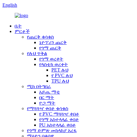
English
ቤት
ምርቶች
የጨርቅ ቁሳቁስ
ኒዮፕሪን ጨርቅ
የጎማ ጨርቅ
የሉህ ጥቅል
የጎማ ወረቀት
የላስቲክ ወረቀት
PET ሉህ
የ PVC ሉህ
TPU ሉህ
ሚክ በትግበራ
አይጤ ማቲ
በር ማት
ዮጋ ማት
የማጓጓዣ ቀበቶ ቁሳቁስ
የ PVC ማጓጓዣ ቀበቶ
የጎማ አስተላላፊ ቀበቶ
PU አስተላላፊ ቀበቶ
የጎማ ድምጽ መከላከያ አረፋ
ማዕድን በቁሳዊ