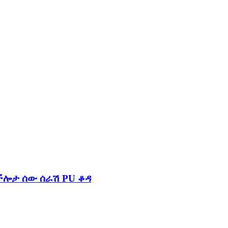
ችሎታ ሰው ሰራሽ PU ቆዳ