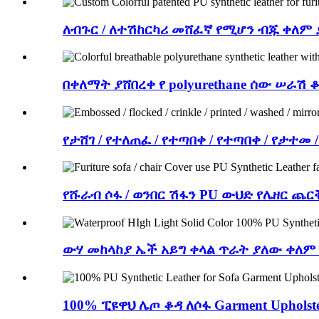
ለብጉር / ለተሽከርካሪ መሸፈኛ የሚሆን ብጁ ቀለም
በቀለማት ያሸበረቀ የ polyurethane ሰው ሠራሽ 
የታሸገ / የተለጠፈ / የተጣበቀ / የተጣበቀ / የታተመ
የሹራብ ሶፋ / ወንበር ሽፋን PU ውህድ የሌዘር ጨርቅ
ውሃ መከላከያ ኤች አይግ ቀላል ጥራት ያለው ቀለም
100% ፒዩዋህ ሌጦ ቆዳ ለሶፋ Garment Uphols