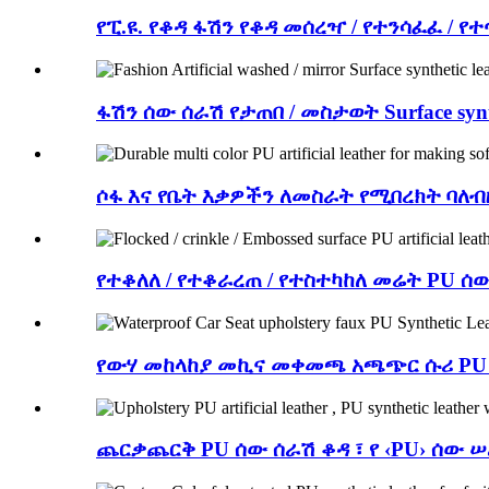
የፒ.ዩ. የቆዳ ፋሽን የቆዳ መሰረዣ / የተንሳፈፈ / 
ፋሽን ሰው ሰራሽ የታጠበ / መስታወት Surface s
ሶፋ እና የቤት እቃዎችን ለመስራት የሚበረክት ባለብ
የተቆለለ / የተቆራረጠ / የተስተካከለ መሬት PU ሰ
የውሃ መከላከያ መኪና መቀመጫ አጫጭር ሱሪ PU
ጨርቃጨርቅ PU ሰው ሰራሽ ቆዳ ፣ የ ‹PU› ሰው ሠ