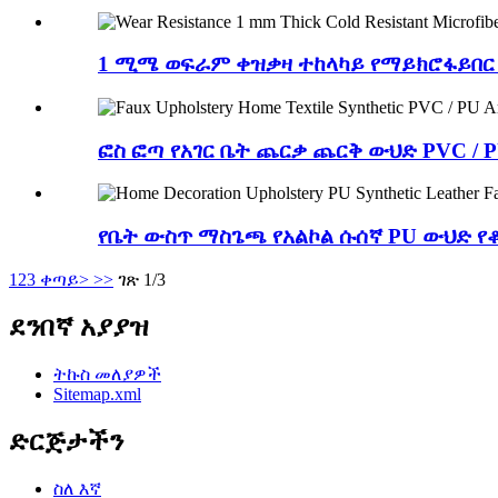
1 ሚሜ ወፍራም ቀዝቃዛ ተከላካይ የማይክሮፋይበር
ፎስ ፎጣ የአገር ቤት ጨርቃ ጨርቅ ውህድ PVC / 
የቤት ውስጥ ማስጌጫ የአልኮል ሱሰኛ PU ውህድ የቆ
1
2
3
ቀጣይ>
>>
ገጽ 1/3
ደንበኛ አያያዝ
ትኩስ መለያዎች
Sitemap.xml
ድርጅታችን
ስለ እኛ