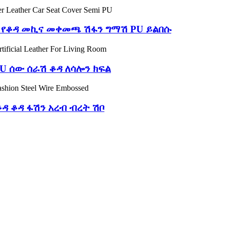
 የቆዳ መኪና መቀመጫ ሽፋን ግማሽ PU ይልበሱ
PU ሰው ሰራሽ ቆዳ ለሳሎን ክፍል
ዳ ቆዳ ፋሽን አረብ ብረት ሽቦ