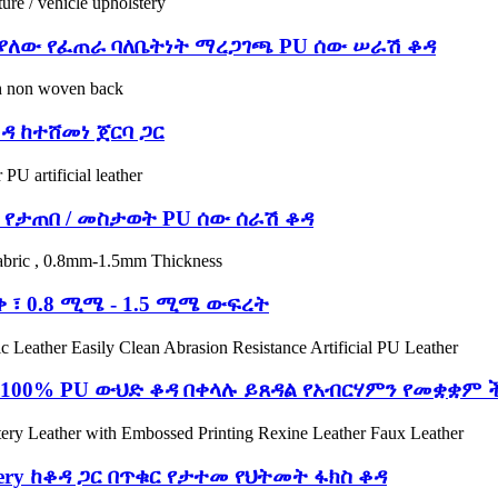
 ያለው የፈጠራ ባለቤትነት ማረጋገጫ PU ሰው ሠራሽ ቆዳ
ቆዳ ከተሸመነ ጀርባ ጋር
 / የታጠበ / መስታወት PU ሰው ሰራሽ ቆዳ
 ፣ 0.8 ሚሜ - 1.5 ሚሜ ውፍረት
 100% PU ውህድ ቆዳ በቀላሉ ይጸዳል የአብርሃምን የመቋቋም 
tery ከቆዳ ጋር በጥቁር የታተመ የህትመት ፋክስ ቆዳ