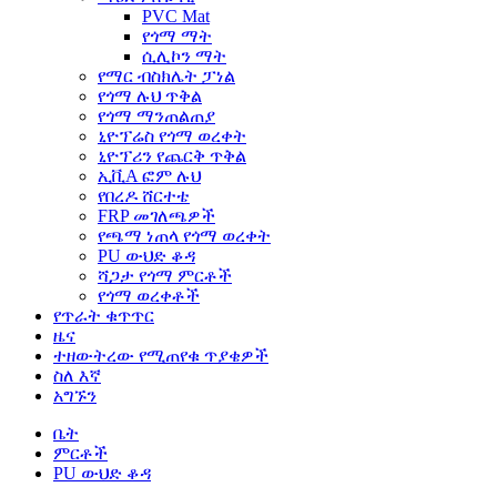
PVC Mat
የጎማ ማት
ሲሊኮን ማት
የማር ብስክሌት ፓነል
የጎማ ሉህ ጥቅል
የጎማ ማንጠልጠያ
ኒዮፕሬስ የጎማ ወረቀት
ኒዮፕሪን የጨርቅ ጥቅል
ኢቪA ፎም ሉህ
የበረዶ ሸርተቴ
FRP መገለጫዎች
የጫማ ነጠላ የጎማ ወረቀት
PU ውህድ ቆዳ
ሻጋታ የጎማ ምርቶች
የጎማ ወረቀቶች
የጥራት ቁጥጥር
ዜና
ተዘውትረው የሚጠየቁ ጥያቄዎች
ስለ እኛ
አግኙን
ቤት
ምርቶች
PU ውህድ ቆዳ