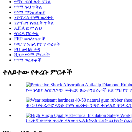
የማር ብስክሌት ፓነል
የጎማ ሉህ ጥቅል
የጎማ ማንጠልጠያ
ኒዮፕሬስ የጎማ ወረቀት
ኒዮፕሪን የጨርቅ ጥቅል
ኢቪA ፎም ሉህ
የበረዶ ሸርተቴ
FRP መገለጫዎች
የጫማ ነጠላ የጎማ ወረቀት
PU ውህድ ቆዳ
ሻጋታ የጎማ ምርቶች
የጎማ ወረቀቶች
ተለይተው የቀረቡ ምርቶች
የመከላከያ አስደንጋጭ መቅረጽ ፀረ-ተንሸራታች አልማዝ የጎ
40-50 የተፈጥሮ የድድ የጎማ ወረቀት ንጣፍ ተከላካይ ጥንካሬን
ከፍተኛ ድንግል ጥራት ያለው የኤሌክትሪክ ፍሰት ደህንነት ሰ