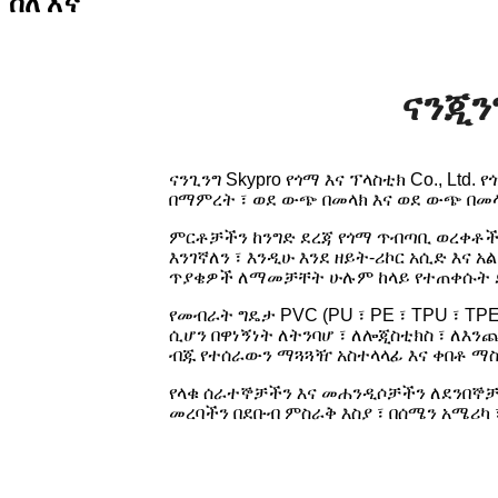
ስለ እኛ
ናንጂን
ናንጊንግ Skypro የጎማ እና ፕላስቲክ Co., Lt
በማምረት ፣ ወደ ውጭ በመላክ እና ወደ ውጭ በመላ
ምርቶቻችን ከንግድ ደረጃ የጎማ ጥብጣቢ ወረቀቶች 
እንገኛለን ፣ እንዲሁ እንደ ዘይት-ሪኮር አሲድ እና አል
ጥያቄዎች ለማመቻቸት ሁሉም ከላይ የተጠቀሱት ደ
የመብራት ግዴታ PVC (PU ፣ PE ፣ TPU ፣ TPE
ሲሆን በዋነኝነት ለትንባሆ ፣ ለሎጂስቲክስ ፣ ለእንጨ
ብጁ የተሰራውን ማጓጓዥ አስተላላፊ እና ቀበቶ ማስተ
የላቁ ሰራተኞቻችን እና መሐንዲሶቻችን ለደንበኞቻች
መረባችን በደቡብ ምስራቅ እስያ ፣ በሰሜን አሜሪካ 