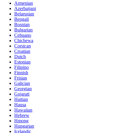
Armenian
Azerbaijani
Belarusian
Bengali
Bosnian
Bulgarian
Cebuano
Chichewa
Corsican
Croatian
Dutch
Estonian
Filipino
Finnish
Frisian
Galician
Georgian
Gujarati
Haitian
Hausa
Hawaiian
Hebrew
Hmong
Hungarian
Icelandic