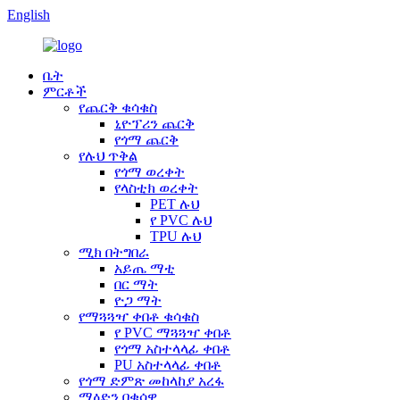
English
ቤት
ምርቶች
የጨርቅ ቁሳቁስ
ኒዮፕሪን ጨርቅ
የጎማ ጨርቅ
የሉህ ጥቅል
የጎማ ወረቀት
የላስቲክ ወረቀት
PET ሉህ
የ PVC ሉህ
TPU ሉህ
ሚክ በትግበራ
አይጤ ማቲ
በር ማት
ዮጋ ማት
የማጓጓዣ ቀበቶ ቁሳቁስ
የ PVC ማጓጓዣ ቀበቶ
የጎማ አስተላላፊ ቀበቶ
PU አስተላላፊ ቀበቶ
የጎማ ድምጽ መከላከያ አረፋ
ማዕድን በቁሳዊ