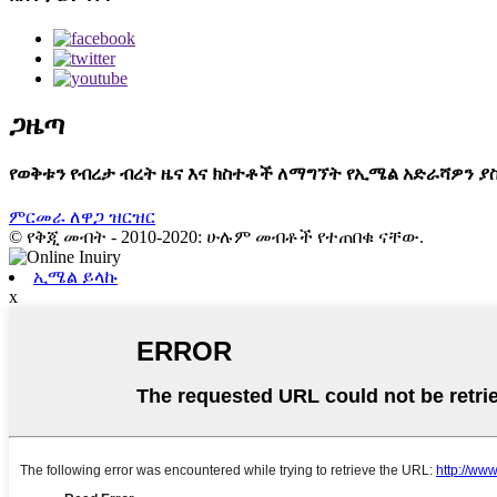
ጋዜጣ
የወቅቱን የብረታ ብረት ዜና እና ክስተቶች ለማግኘት የኢሜል አድራሻዎን ያስገ
ምርመራ ለዋጋ ዝርዝር
© የቅጂ መብት - 2010-2020: ሁሉም መብቶች የተጠበቁ ናቸው.
ኢሜል ይላኩ
x