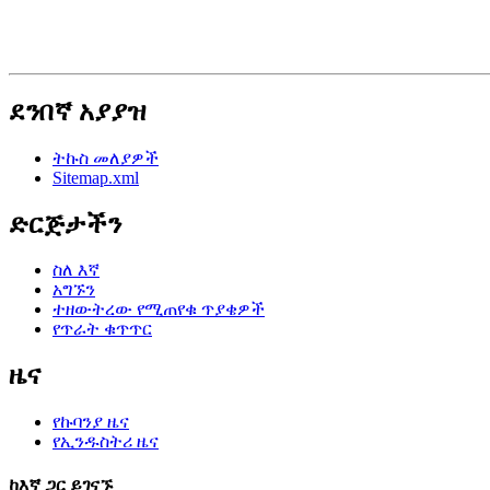
ደንበኛ አያያዝ
ትኩስ መለያዎች
Sitemap.xml
ድርጅታችን
ስለ እኛ
አግኙን
ተዘውትረው የሚጠየቁ ጥያቄዎች
የጥራት ቁጥጥር
ዜና
የኩባንያ ዜና
የኢንዱስትሪ ዜና
ከእኛ ጋር ይገናኙ