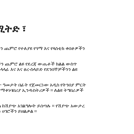
ሚትድ ፣
ቶችን ጨምሮ የተለያዩ የጎማ እና የላስቲክ ቀበቶዎችን
ፎችን ጨምሮ ልዩ የደረጃ ውጤቶች ክልል ውስጥ
ተላላፊ እና እና ፀረ-ስላይድ የደንበኞቻችንን ልዩ
ከሁለት ዓመታት በፊት የጀመርነው አዲስ የትንበያ ምርት
ብ ማቀነባበሪያ ኢንዱስትሪዎች ፡፡ ለልዩ ትግበራዎች
 ከሽያጭ አገልግሎት ይሰጣሉ ፡፡ የሽያጭ አውታረ
ሀገሮችን ይዘልቃል ፡፡