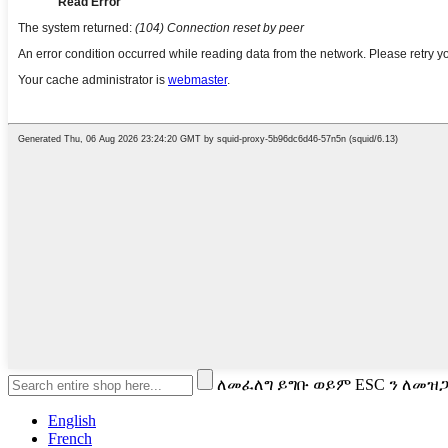
ለመፈለግ ይግቡ ወይም ESC ን ለመዝ
English
French