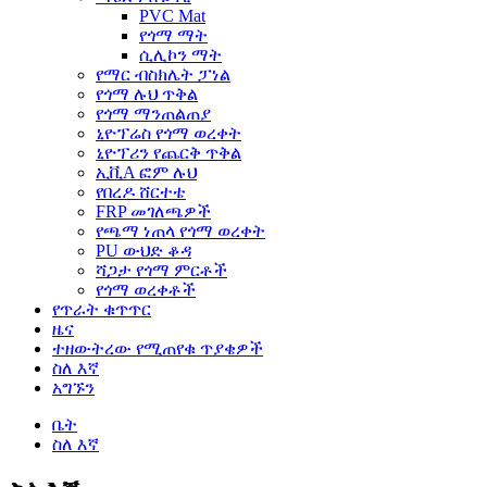
PVC Mat
የጎማ ማት
ሲሊኮን ማት
የማር ብስክሌት ፓነል
የጎማ ሉህ ጥቅል
የጎማ ማንጠልጠያ
ኒዮፕሬስ የጎማ ወረቀት
ኒዮፕሪን የጨርቅ ጥቅል
ኢቪA ፎም ሉህ
የበረዶ ሸርተቴ
FRP መገለጫዎች
የጫማ ነጠላ የጎማ ወረቀት
PU ውህድ ቆዳ
ሻጋታ የጎማ ምርቶች
የጎማ ወረቀቶች
የጥራት ቁጥጥር
ዜና
ተዘውትረው የሚጠየቁ ጥያቄዎች
ስለ እኛ
አግኙን
ቤት
ስለ እኛ