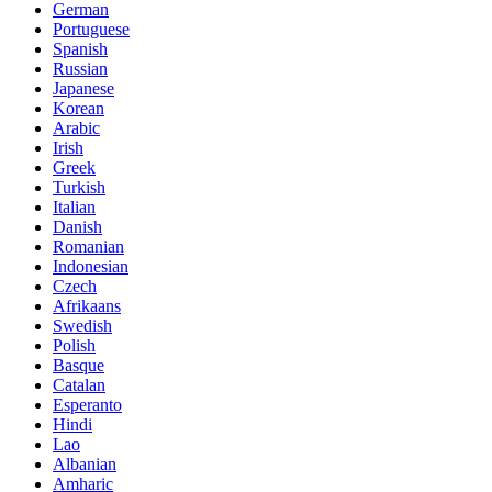
German
Portuguese
Spanish
Russian
Japanese
Korean
Arabic
Irish
Greek
Turkish
Italian
Danish
Romanian
Indonesian
Czech
Afrikaans
Swedish
Polish
Basque
Catalan
Esperanto
Hindi
Lao
Albanian
Amharic