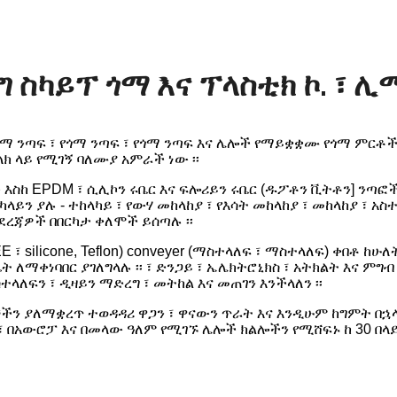
ግ ስካይፕ ጎማ እና ፕላስቲክ ኮ. ፣ ሊ
d. የጎማ ንጣፍ ፣ የጎማ ንጣፍ ፣ የጎማ ንጣፍ እና ሌሎች የማይቋቋሙ የጎማ ምር
ክ ላይ የሚገኝ ባለሙያ አምራች ነው ፡፡
እስከ EPDM ፣ ሲሊኮን ሩቤር እና ፍሎሪይን ሩቤር (ዱፖቶን ቪትቶን] ንጣ
ካላይን ያሉ - ተከላካይ ፣ የውሃ መከላከያ ፣ የእሳት መከላከያ ፣ መከላከያ ፣ አስ
ረጃዎች በበርካታ ቀለሞች ይሰጣሉ ፡፡
E ፣ silicone, Teflon) conveyer (ማስተላለፍ ፣ ማስተላለፍ) ቀበቶ 
ት ለማቀነባበር ያገለግላሉ ፡፡ ፣ ድንጋይ ፣ ኤሌክትሮኒክስ ፣ አትክልት እና ምግ
ላለፍን ፣ ዲዛይን ማድረግ ፣ መትከል እና መጠገን እንችላለን ፡፡
ን ያለማቋረጥ ተወዳዳሪ ዋጋን ፣ ዋናውን ጥራት እና እንዲሁም ከግምት በኋላ
፣ በአውሮፓ እና በመላው ዓለም የሚገኙ ሌሎች ክልሎችን የሚሸፍኑ ከ 30 በላይ 